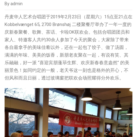
By admin
丹麦华人艺术合唱团于2019年2月23日（星期六）15点至21点在
Kobbelvænget 65, 2700 Brønshøj 二楼聚餐厅举办了一年一度的
庆新春聚餐、歌舞、茶话、卡啦OK联欢会。包括合唱团团员和
家人、特邀客人共约30余人参加了今天的聚会，大家除了带来
各自最拿手的美味佳肴以外，还在一起包了饺子、做了汤圆，
满满的年味、美美的饭香，新朋老友聚在一起，有说有笑、其
乐融融，好一派 “喜迎宾朋蓬荜生辉、欢庆新春春意盎然” 的美
丽景色！如同约定的一般，老天爷这一刻也是格外的开心，不
但风和而且日丽，透过玻璃窗把联欢会场照耀得分外欢乐。