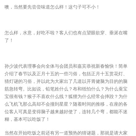
噢，当然要先尝尝味道怎么样！这勺子可不小！
怎么样，水意，好吃不啦？客人们也有点望眼欲穿、垂涎在嘴
了！
孙少波代表理事会向全体与会团员和嘉宾恭祝新春愉快！简单
介绍了春节以及正月十五的一些习俗，包括正月十五赏花灯、
猜灯谜的习俗，并以此为大家出了几道以开胃健脑为目的的脑
筋急转弯。比如说，铅笔姓什么？布和纸怕什么？为什么蚕宝
宝很有钱？猴子不喜欢什么线？狐狸为什么经常会摔跤？为什
么飞机飞那么高却不会撞到星星？随着时间的推移，在座的各
位客人可真是变得脑子越来越好使了，连转几个弯，都能不迷
糊，基本可以吃饭了！
当然在开始吃饭之前还有另一道预热的猜谜题，那就是请大家