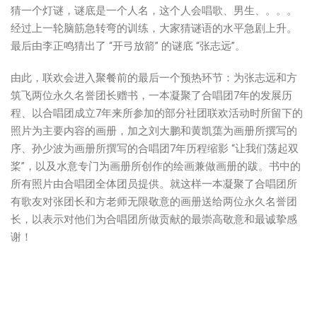
猜一个灯谜，谜底是一个人名，这个人会唱歌、男生、。。。
经过上一轮脑筋急转弯的训练，大家猜谜语的水平急剧上升。
最后由李正鸣猜出了 “开弓放箭” 的谜底 “张志远”。
由此，联欢会进入聚餐前的最后一个预热环节：为张志远和方
筑飞两位永久名誉团长赠书，一本凝聚了合唱团7年的发展历
程、以合唱团成立7年来所参加的部分社团联欢活动时所留下的
照片为主要内容的画册，加之刘大鹏和黄凯蕖为画册所撰写的
序、孙少波为画册所撰写的合唱团7年历程缩影 “让我们荡起双
桨”，以及水意专门为画册所创作的绘画兼做画册的跋。书中的
所有照片由合唱团全体团员提供。就这样一本凝聚了合唱团所
有歌友对张团长和方老师无限敬意的画册送给两位永久名誉团
长，以表示对他们为合唱团所做贡献的最崇高敬意和最诚挚感
谢！