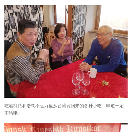
吃着凯蕖和浩钧不远万里从台湾背回来的各种小吃，味道一定
不错哦！