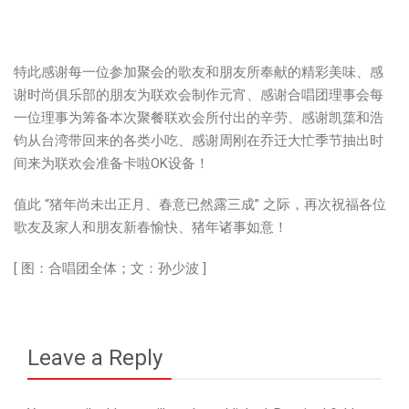
特此感谢每一位参加聚会的歌友和朋友所奉献的精彩美味、感
谢时尚俱乐部的朋友为联欢会制作元宵、感谢合唱团理事会每
一位理事为筹备本次聚餐联欢会所付出的辛劳、感谢凯蕖和浩
钧从台湾带回来的各类小吃、感谢周刚在乔迁大忙季节抽出时
间来为联欢会准备卡啦OK设备！
值此 “猪年尚未出正月、春意已然露三成” 之际，再次祝福各位
歌友及家人和朋友新春愉快、猪年诸事如意！
[ 图：合唱团全体；文：孙少波 ]
Leave a Reply