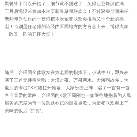
聚餐终于可以开始了，细节就不描述了，免得让您馋涎欲滴、
三月后悔没来参加本次庆新春聚餐联欢会！不过聚餐期间由任
老师即兴创作的一首诗把本次聚餐联欢会推向又一个新的高
潮！特别是任老师的诗经由不同地方的方言念出来，博得大家
一阵又一阵的开怀大笑！
随后，合唱团全体歌友在方老师的指挥下，小试牛刀，即兴表
演了三首无伴奏合唱：大漠之夜、万泉河水、大海啊故乡，为
最后的卡啦OK时段拉开帷幕。大家纷纷上阵，唱了一首有一首
各自喜爱的歌曲，合唱团的K歌王周刚也一如继往地抱着为人民
服务的态度为每一位跃跃欲试的朋友点歌，为聚餐联欢奉上了
美味的饭后 “甜食”。