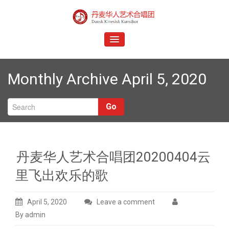
Skip
to
Dansk Kinesisk Kunstkor
content
TOGGLE
NAVIGATION
Monthly Archive April 5, 2020
Go
丹麦华人艺术合唱团20200404云
里飞出欢乐的歌
April 5, 2020
Leave a comment
By admin