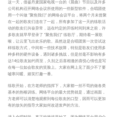
这一天，借鉴丹麦国家电视一台的《晨曲》节目以及许多
公司机构召开网络会议所使用的一些新型软件，合唱团使
用一个叫做 “聚焦我们” 的网络会议平台，将两个月未曾聚
在一起的歌友们连在了一起，所有参加了这一天的练歌活
动的歌友们兴奋异常，远在约定的开练时间到来之前，许
多歌友就早早登录了 “聚焦我们” 练歌厅，期待着一展歌
喉，让云里飞出欢乐的歌。虽然这是合唱团第一次尝试这
样练歌方式，中间有一些技术故障，特别是歌友们使用多
种多样的硬件设备，遇到诸多挑战，但是丝毫不影响有多
达14位歌友如约而至，久别之后喜相逢的喜悦心情也是写
在每一位如会歌友的笑脸上。大家在网上见了面少不了要
嘘寒问暖、嬉笑打趣一番。
练歌开始，在方老师的指挥下，大家都一丝不苟的做各类
基本的热喉训练。网络平台的最大优势就是，通过画面，
方老师可以清楚地观察到每位歌友的口型，因而可以更加
有的放矢的指导大家如何改进发声的方法。