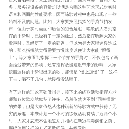
进入合唱时段，真正的挑战开始了。因为网络平台用户众
多，服务端设备的容量难以满足合唱这种艺术形式对实时
语音和画面的性能要求，因而练歌过程中也是出现了一些
始料不及的问题。比如，大家要按照指挥的手势节拍发
声，但由于实时画面和语音的短暂延迟，唱歌的人看到指
挥的手势时，已经有了一定的延迟，然后指挥听到大家的
歌声时，又经历了一定的延迟，但以为是大家唱速慢造成
的，那么指挥就觉得需要放慢速度以便让大家能 “跟得
上”，等大家看到指挥下一个节拍的手势时，不仅包含了画
面延迟带来的影响，还有指挥放慢速度带来的影响，大家
按照这样的手势唱出来的歌，那便是 “慢上加慢” 了。这样
下去，唱不了几句，就慢得没法唱了。
有了这样的理论基础做指导，接下来的练歌活动指挥方老
师和各位歌友就默契了许多。虽然依然达不到 “同室操歌”
的效果，但是大家依然从这种崭新的练歌方式中获得了无
穷的乐趣，本来计划一个小时的练歌活动持续了近两个小
时，大家才恋恋不舍地道别并相约在新冠病毒解锁之前，
继续使用这样的方式互致问候、共练云歌。