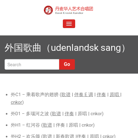
Skip
to
Dansk Kinesisk Kunstkor
content
TOGGLE
NAVIGATION
外国歌曲（udenlandsk sang）
Go
外C1 – 乘着歌声的翅膀 (
歌谱
|
伴奏 E 调
|
伴奏
|
原唱 |
S
cnkor
)
外D1 – 多瑙河之波 (
歌谱
|
伴奏
| 原唱 | cnkor)
外H1 – 红河谷 (
歌谱
| 伴奏 | 原唱 | cnkor)
外H2 – 欢乐颂 (
歌谱
|
新春歌谱
|
伴奏
| 原唱 | cnkor)