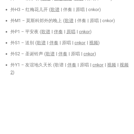
R
外H3 – 红梅花儿开 (
歌谱
| 伴奏 | 原唱 | cnkor)
P
外M1 – 莫斯科郊外的晚上 (
歌谱
| 伴奏 | 原唱 | cnkor)
外P1 – 平安夜 (
歌谱
|
伴奏
|
原唱
|
cnkor
)
合
外S1 – 送别 (
歌谱
|
伴奏
| 原唱 |
cnkor
|
视频
)
唱
团
外S2 – 圣诞铃声 (
歌谱
|
伴奏
| 原唱 |
cnkor
)
2
0
外Y1 – 友谊地久天长 (歌谱 |
伴奏
| 原唱 |
cnkor
|
视频
|
视频
2
2
)
6
马
年
新
春
联
欢
会
丹